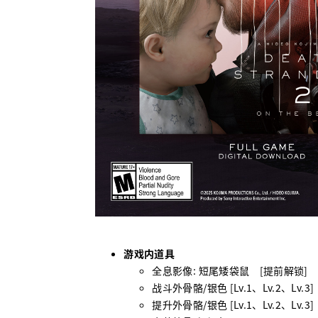
游戏内道具
全息影像
:
短尾矮袋鼠
[
提前解锁
]
战斗外骨骼
/
银色
[Lv.1
、
Lv.2
、
Lv.3]
提升外骨骼
/
银色
[Lv.1
、
Lv.2
、
Lv.3]