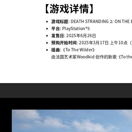
【
游戏详情
】
游戏标题
: DEATH STRANDING 2: ON THE
平台
:
PlayStation®5
发售日
: 2025
年
6
月
26
日
预购开始时间
:
2025
年
3
月
17
日 上午
10
点（
插曲
:
《
To The Wilder
》
由
法国艺术家
Woodkid
创作的新歌
《
To th