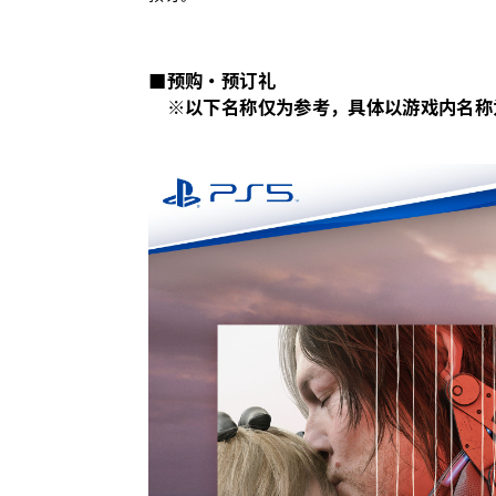
■
预购
・
预订礼
※以下名称仅为参考，具体以游戏内名称