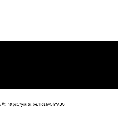
告片
:
https://youtu.be/HdzIwQhYABQ