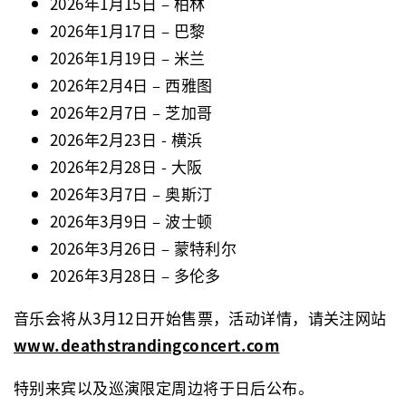
2026
年
1
月
15
日
–
柏林
2026
年
1
月
17
日
–
巴黎
2026
年
1
月
19
日
–
米兰
2026
年
2
月
4
日
–
西雅图
2026
年
2
月
7
日
–
芝加哥
2026
年
2
月
23
日
-
横浜
2026
年
2
月
28
日
-
大阪
2026
年
3
月
7
日
–
奥斯汀
2026
年
3
月
9
日
–
波士顿
2026
年
3
月
26
日
–
蒙特利尔
2026
年
3
月
28
日
–
多伦多
音乐会将从
3
月
12
日开始售票
，
活动详情
，
请关注网站
www.deathstrandingconcert.com
特别来宾以及巡演限定周边将于日后公布。