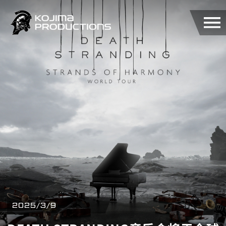
跳
转
到
主
要
内
容
2025/3/9