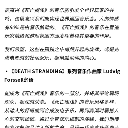
很高兴《死亡搁浅》的音乐能引发全世界玩家的共
鸣，也很高兴我们能实现世界巡回音乐会。
人的情感
有
80%
是由音乐触动的。《死亡搁浅》的音乐在营造
玩家情绪和游戏氛围方面发挥着极其重要的作用。
我们希望，这些在孤独之中悄然升起的旋律，或是充
满电影感的壮丽配乐，都能触动你的内心。
・《
DEATH STRANDING
》系列音乐作曲家
Ludvig
Forssell
寄语
能成为《死亡搁浅》音乐的一部分，并将其带给现场
观众，我深感荣幸。《死亡搁浅》的音乐风格多样，
从动人的抒情曲到合成波电子乐，再到高潮时震撼人
心的交响颂歌。通过全管弦乐编制的演绎，我们期待
能为这些作品注入新的生命，呈现一场丰富多彩的音