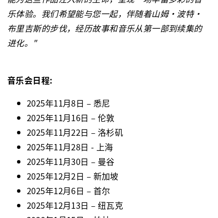
乐体验。我们希望能与您一起，伴随着山姆·波特·
布里吉斯的步伐，经历故事和音乐从第一部到续集的
进化。
"
音乐会日程
:
2025
年
11
月
8
日
–
悉尼
2025
年
11
月
16
日
–
伦敦
2025
年
11
月
22
日
–
洛杉矶
2025
年
11
月
28
日
-
上海
2025
年
11
月
30
日
–
曼谷
2025
年
12
月
2
日
–
新加坡
2025
年
12
月
6
日
–
首尔
2025
年
12
月
13
日
–
纽瓦克