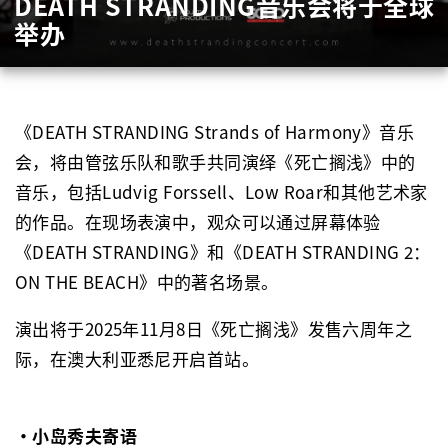
DEATH STRANDING
音乐会将于全球
举办
《
DEATH STRANDING Strands of Harmony
》音乐
会，将由管弦乐队和歌手共同演绎《死亡搁浅》中的
音乐，包括
Ludvig Forssell
、
Low Roar
和其他艺术家
的作品。在现场表演中，观众可以通过屏幕体验
《
DEATH STRANDING
》和《
DEATH STRANDING 2
：
ON THE BEACH
》中的著名场景。
演出将于
2025
年
11
月
8
日《死亡搁浅》发售六周年之
际，在澳大利亚悉尼开启首站。
・小岛秀夫寄语