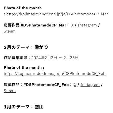
Photo of the month
:
https://kojimaproductions.jp/ja/DSPhotomodeCP_Mar
応募作品
#DSPhotomodeCP_Mar：
X
/
Instagram
/
Steam
2月のテーマ：繋がり
作品募集期間：
2024年2月2日 〜 2月25日
Photo of the month :
https://kojimaproductions.jp/ja/DSPhotomodeCP_Feb
応募作品：
#DSPhotomodeCP_Feb：
X
/
Instagram
/
Steam
1月のテーマ：雪山