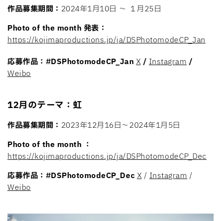
作品募集期間：
2024年1月10日 〜 １月25日
Photo of the month 発表：
https://kojimaproductions.jp/ja/DSPhotomodeCP_Jan
応募作品：
#DSPhotomodeCP_Jan
X
/
Instagram
/
Weibo
12月のテーマ：虹
作品募集期間：
2023年12月16日〜2024年1月5日
Photo of the month ：
https://kojimaproductions.jp/ja/DSPhotomodeCP_Dec
応募作品：#DSPhotomodeCP_Dec
X
/
Instagram
/
Weibo