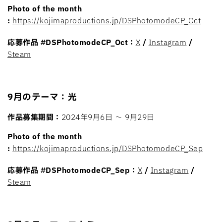
Photo of the month
:
https://kojimaproductions.jp/DSPhotomodeCP_Oct
応募作品
#DSPhotomodeCP_Oct：
X
/
Instagram
/
Steam
9月のテーマ：光
作品募集期間：
2024年9月6日 〜 9月29日
Photo of the month
:
https://kojimaproductions.jp/DSPhotomodeCP_Sep
応募作品
#DSPhotomodeCP_Sep：
X
/
Instagram
/
Steam