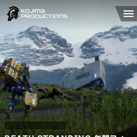
メ
イ
ン
コ
ン
テ
ン
ツ
に
移
動